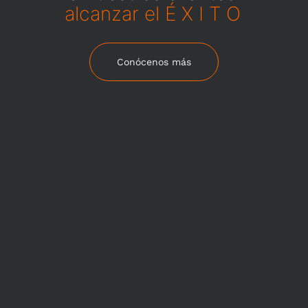
alcanzar el É X I T O
Conócenos más