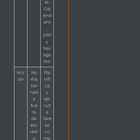
M,
Cal
end
ario
,
ERP
y
Nav
ega
dor.
Acc
No
Pla
ión
«ha
nifi
ce»
ca
nad
y
a
eje
fue
cut
ra
a
de
tare
esc
as
ribir
co
o
mp