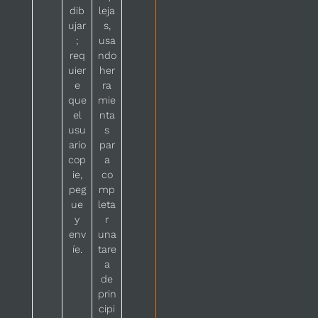
dib
leja
ujar
s,
;
usa
req
ndo
uier
her
e
ra
que
mie
el
nta
usu
s
ario
par
cop
a
ie,
co
peg
mp
ue
leta
y
r
env
una
íe.
tare
a
de
prin
cipi