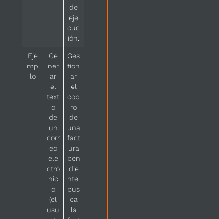
de
eje
cuc
ión.
Eje
Ge
Ges
mp
ner
tion
lo
ar
ar
el
el
text
cob
o
ro
de
de
un
una
corr
fact
eo
ura
ele
pen
ctró
die
nic
nte:
o
bus
(el
ca
usu
la