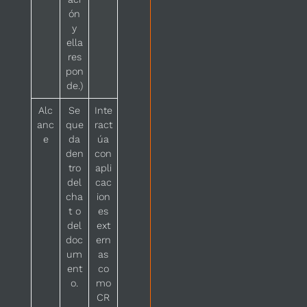
ón
y
ella
res
pon
de.)
Alc
Se
Inte
anc
que
ract
e
da
úa
den
con
tro
apli
del
cac
cha
ion
t o
es
del
ext
doc
ern
um
as
ent
co
o.
mo
CR