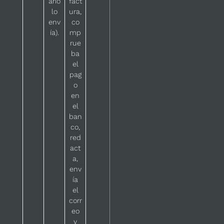
ario
fact
lo
ura,
env
co
ía).
mp
rue
ba
el
pag
o
en
el
ban
co,
red
act
a,
env
ía
el
corr
eo
y