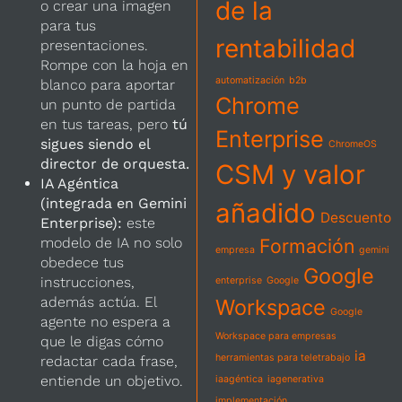
de la
o crear una imagen
para tus
rentabilidad
presentaciones.
Rompe con la hoja en
automatización
b2b
blanco para aportar
Chrome
un punto de partida
en tus tareas, pero
tú
Enterprise
sigues siendo el
ChromeOS
director de orquesta.
CSM y valor
IA Agéntica
(integrada en Gemini
añadido
Descuento
Enterprise):
este
Formación
modelo de IA no solo
empresa
gemini
obedece tus
Google
instrucciones,
enterprise
Google
además actúa. El
Workspace
Google
agente no espera a
Workspace para empresas
que le digas cómo
ia
herramientas para teletrabajo
redactar cada frase,
entiende un objetivo.
iaagéntica
iagenerativa
implementación