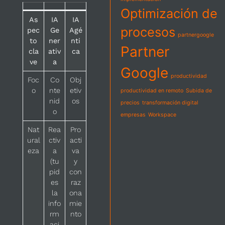
Optimización de
As
IA
IA
procesos
pec
Ge
Agé
partnergoogle
to
ner
nti
Partner
cla
ativ
ca
ve
a
Google
productividad
Foc
Co
Obj
o
nte
etiv
productividad en remoto
Subida de
nid
os
precios
transformación digital
o
empresas
Workspace
Nat
Rea
Pro
ural
ctiv
acti
eza
a
va
(tu
y
pid
con
es
raz
la
ona
info
mie
rm
nto
aci