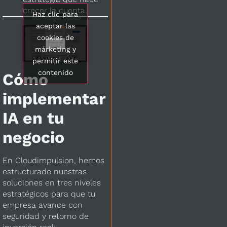
crecer la cuenta.
Haz clic para
aceptar las
cookies de
márketing y
permitir este
contenido
Cómo
implementar
IA en tu
negocio
En Cloudimpulsion, hemos
estructurado nuestras
soluciones en tres niveles
estratégicos para que tu
empresa avance con
seguridad y retorno de