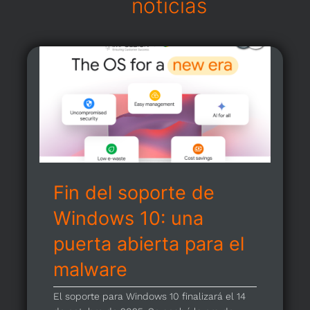
noticias
Fin del soporte de
Windows 10: una
puerta abierta para el
malware
El soporte para Windows 10 finalizará el 14