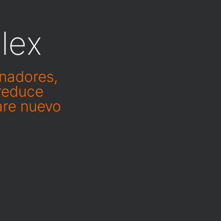
lex
enadores,
 reduce
are nuevo