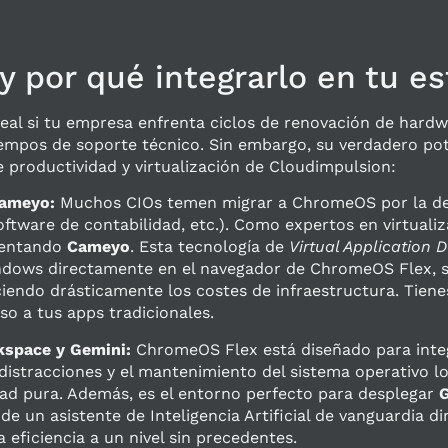
 por qué integrarlo en tu es
deal si tu empresa enfrenta ciclos de renovación de hardw
iempos de soporte técnico. Sin embargo, su verdadero pot
 productividad y virtualización de Cloudimpulsion:
Cameyo:
Muchos CIOs temen migrar a ChromeOS por la de
ftware de contabilidad, etc.). Como expertos en virtuali
mentando
Cameyo
. Esta tecnología de
Virtual Application D
ndows directamente en el navegador de ChromeOS Flex, si
ciendo drásticamente los costes de infraestructura. Tie
o a tus apps tradicionales.
kspace y Gemini:
ChromeOS Flex está diseñado para inte
s distracciones y el mantenimiento del sistema operativo 
dad pura. Además, es el entorno perfecto para desplegar
G
de un asistente de Inteligencia Artificial de vanguardia 
a eficiencia a un nivel sin precedentes.