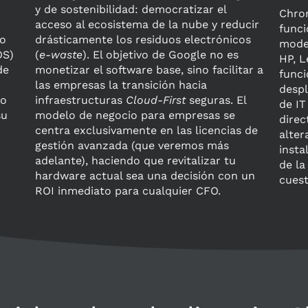
y de sostenibilidad: democratizar el
Chrom
acceso al ecosistema de la nube y reducir
funci
mo
drásticamente los residuos electrónicos
model
OS)
(
e-waste
). El objetivo de Google no es
HP, L
de
monetizar el software base, sino facilitar a
funci
las empresas la transición hacia
despl
no
infraestructuras
Cloud-First
seguras. El
de IT
su
modelo de negocio para empresas se
direc
centra exclusivamente en las licencias de
alter
gestión avanzada (que veremos más
insta
adelante), haciendo que revitalizar tu
de l
hardware actual sea una decisión con un
cuest
ROI inmediato para cualquier CFO.