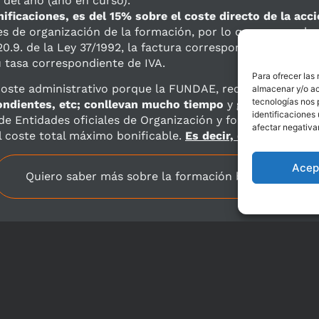
 del año (año en curso).
nificaciones, es del 15% sobre el coste directo de la acc
s de organización de la formación, por lo que aunque la
 20.9. de la Ley 37/1992, la factura correspondiente a est
u tasa correspondiente de IVA.
Para ofrecer las
coste administrativo porque la FUNDAE, reconoce que la 
almacenar y/o ac
tecnologías nos 
ondientes, etc; conllevan mucho tiempo
y gestiones, por
identificaciones 
 de Entidades oficiales de Organización y formación com
afectar negativa
 coste total máximo bonificable.
Es decir, que sólo un 5
Acep
Quiero saber más sobre la formación bonificada
ad
Política de cookies