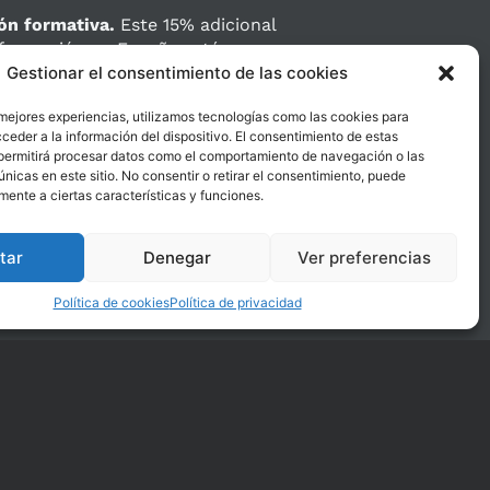
ión formativa.
Este 15% adicional
 formación en España está
e importe de gestión se considera
Gestionar el consentimiento de las cookies
 mejores experiencias, utilizamos tecnologías como las cookies para
gestión de
la bonificación y las
ceder a la información del dispositivo. El consentimiento de estas
permitirá procesar datos como el comportamiento de navegación o las
 lo que permite a las empresas
únicas en este sitio. No consentir o retirar el consentimiento, puede
o Cloudimpulsion,
bonificar de
mente a ciertas características y funciones.
% será coste para la empresa.
tar
Denegar
Ver preferencias
Política de cookies
Política de privacidad