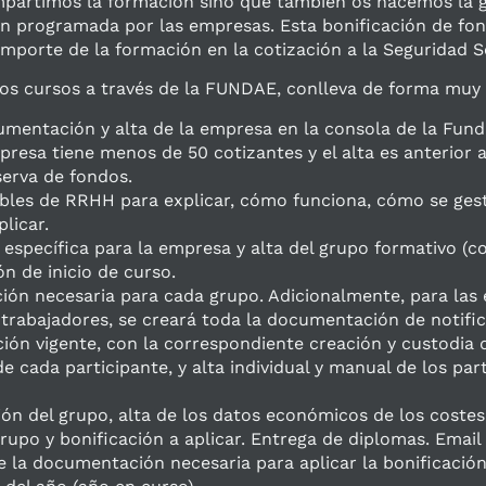
partimos la formación sino que también os hacemos la ge
ón programada por las empresas. Esta bonificación de fon
 importe de la formación en la cotización a la Seguridad S
los cursos a través de la FUNDAE, conlleva de forma muy 
mentación y alta de la empresa en la consola de la Fundac
presa tiene menos de 50 cotizantes y el alta es anterior 
serva de fondos.
les de RRHH para explicar, cómo funciona, cómo se gesti
licar.
 específica para la empresa y alta del grupo formativo (co
n de inicio de curso.
ión necesaria para cada grupo. Adicionalmente, para la
trabajadores, se creará toda la documentación de notifica
ción vigente, con la correspondiente creación y custodia
e cada participante, y alta individual y manual de los par
ción del grupo, alta de los datos económicos de los coste
 grupo y bonificación a aplicar. Entrega de diplomas. Emai
e la documentación necesaria para aplicar la bonificación