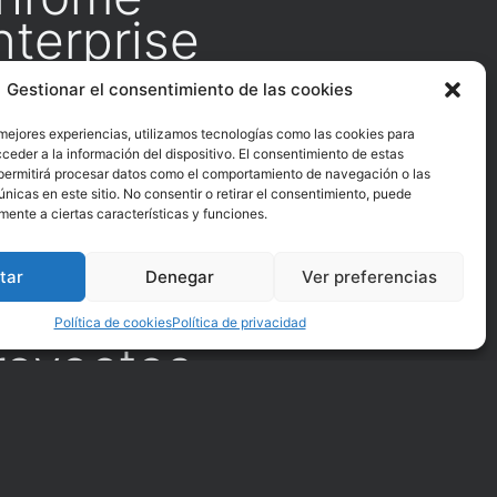
nterprise
maciones a medida para comprender el
Gestionar el consentimiento de las cookies
nce y las funcionalidades de ChromeOS y
me enterprise. Formaciones y consultorías
 mejores experiencias, utilizamos tecnologías como las cookies para
ficadas a través de la Fundación Estatal para
ceder a la información del dispositivo. El consentimiento de estas
ormación en el Empleo (FUNDAE).
permitirá procesar datos como el comportamiento de navegación o las
únicas en este sitio. No consentir o retirar el consentimiento, puede
mente a ciertas características y funciones.
er más
mplementación y
tar
Denegar
Ver preferencias
estión de
Política de cookies
Política de privacidad
royectos
hromeOS y
hrome