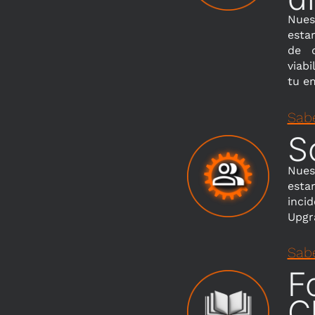
Nues
estar
de d
viab
tu e
Sab
S
Nues
esta
inci
Upgr
Sab
F
C