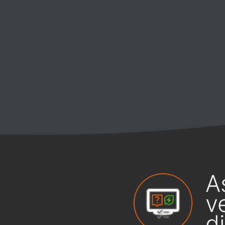
A
v
d