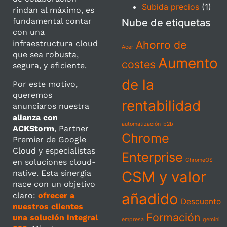
Subida precios
(1)
rindan al máximo, es
fundamental contar
Nube de etiquetas
con una
Ahorro de
infraestructura cloud
Acer
que sea robusta,
Aumento
costes
segura, y eficiente.
de la
Por este motivo,
queremos
rentabilidad
anunciaros nuestra
alianza con
automatización
b2b
ACKStorm
, Partner
Chrome
Premier de Google
Cloud y especialistas
Enterprise
ChromeOS
en soluciones cloud-
native. Esta sinergia
CSM y valor
nace con un objetivo
añadido
claro:
ofrecer a
Descuento
nuestros clientes
Formación
una solución integral
empresa
gemini