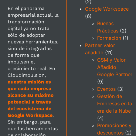
(2)
En el panorama
Google Workspace
empresarial actual, la
(6)
transformación
Buenas
digital ya no trata
Prácticas
(2)
sólo de adoptar
Formación
(1)
nuevas herramientas,
Partner valor
sino de integrarlas
añadido
(11)
de forma que
CSM y Valor
impulsen el
Añadido
crecimiento real. En
Google Partner
Cloudimpulsion,
(9)
nuestra misión es
que cada empresa
Eventos
(3)
alcance su máximo
Gestión de
potencial a través
Empresas en la
del ecosistema de
era de la Nube
Google Workspace
.
(4)
Sin embargo, para
Promociones y
que las herramientas
descuentos
(2)
de colaboración