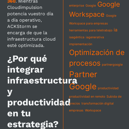
360
. Mientras
Google
enterprise
Google
Cloudimpulsion
Workspace
potencia vuestro día
Google
a día operativo,
Workspace para empresas
ACKStorm se
ia
herramientas para teletrabajo
encarga de que la
iaagéntica
iagenerativa
infraestructura cloud
implementación
esté optimizada.
Optimización de
¿Por qué
procesos
partnergoogle
integrar
Partner
infraestructura
Google
y
productividad
productividad en remoto
Subida de
productividad
precios
transformación digital
en tu
empresas
Workspace
estrategia?